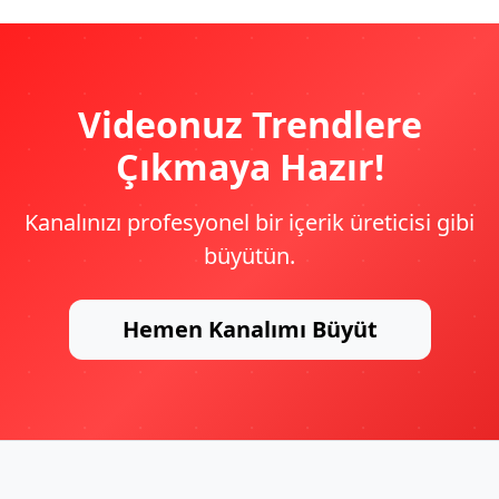
Videonuz Trendlere
Çıkmaya Hazır!
Kanalınızı profesyonel bir içerik üreticisi gibi
büyütün.
Hemen Kanalımı Büyüt