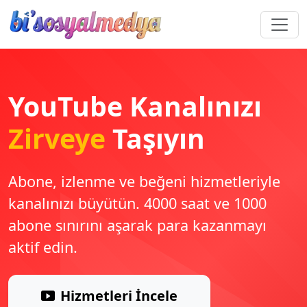
YouTube Kanalınızı
Zirveye
Taşıyın
Abone, izlenme ve beğeni hizmetleriyle
kanalınızı büyütün. 4000 saat ve 1000
abone sınırını aşarak para kazanmayı
aktif edin.
Hizmetleri İncele